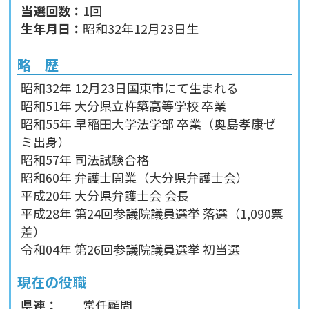
当選回数：
1回
生年月日：
昭和32年12月23日生
略 歴
昭和32年 12月23日国東市にて生まれる
昭和51年 大分県立杵築高等学校 卒業
昭和55年 早稲田大学法学部 卒業（奥島孝康ゼ
ミ出身）
昭和57年 司法試験合格
昭和60年 弁護士開業（大分県弁護士会）
平成20年 大分県弁護士会 会長
平成28年 第24回参議院議員選挙 落選（1,090票
差）
令和04年 第26回参議院議員選挙 初当選
現在の役職
県連：
常任顧問