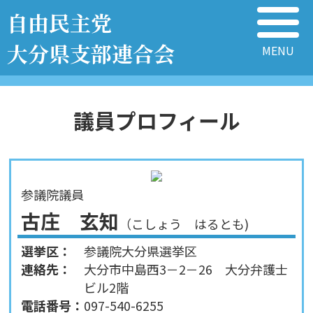
自由民主党
大分県支部連合会
議員プロフィール
参議院議員
古庄 玄知
（こしょう はるとも)
選挙区：
参議院大分県選挙区
連絡先：
大分市中島西3－2－26 大分弁護士
ビル2階
電話番号：
097-540-6255