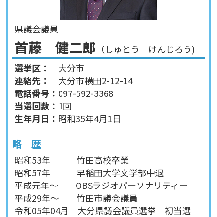
県議会議員
首藤 健二郎
（しゅとう けんじろう)
選挙区：
大分市
連絡先：
大分市横田2-12-14
電話番号：
097-592-3368
当選回数：
1回
生年月日：
昭和35年4月1日
略 歴
昭和53年 竹田高校卒業
昭和57年 早稲田大学文学部中退
平成元年～ OBSラジオパーソナリティー
平成29年～ 竹田市議会議員
令和05年04月 大分県議会議員選挙 初当選